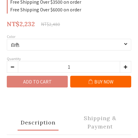
Free Shipping Over $3500 on order
Free Shipping Over $6000 on order
NT$2,232
NT$2,480
Color
Quantity
ADD TO CART
BUY NOW
Shipping &
Description
Payment