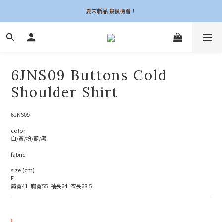
夏末新品 最後機會！
夏末新品 最後機會！
6UNE MADE 全系列自訂
加入會員領$50購物金
6JNS09 Buttons Cold
夏末新品 最後機會！
Shoulder Shirt
6JNS09
color
白/黃/粉/藍/黑
fabric
size (cm)
F
肩寬41  胸寬55  袖長64  衣長68.5