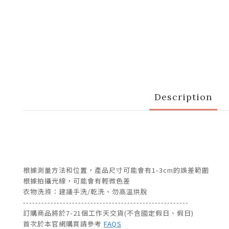
Description
根據測量方法和位置，產品尺寸可能會有1-3cm的誤差範圍
根據拍攝光線，可能會有輕微色差
衣物洗滌：建議手洗/乾洗、勿高溫烘脫
------------------------------------------------------
訂購商品將於7-21個工作天交貨(不含國定假日、假日)
首次於本官網購買請參考
FAQS