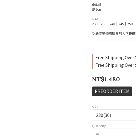
detail
高5cm
size
230｜235｜240｜245｜250
💡能完美修飾腳背的人字拖鞋
Free Shipping Over 
Free Shipping Over 
NT$1,480
PREORDER ITEM
Size
Quantity