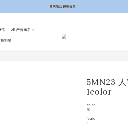
夏末新品 最後機會！
夏末新品 最後機會！
6UNE MADE 全系列自訂
新品
All 所有商品
加入會員領$50購物金
 會員制度
夏末新品 最後機會！
5MN23
1color
color
黑
fabric 
pu