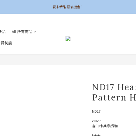
夏末新品 最後機會！
夏末新品 最後機會！
6UNE MADE 全系列自訂
新品
All 所有商品
加入會員領$50購物金
 會員制度
夏末新品 最後機會！
ND17 Hear
Pattern 
ND17
color
杏白/卡其綠/深咖
fabric