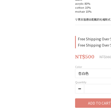
acrylic 80%
cotton 10%
mohair 10%
💡男女皆適合配戴的毛帽款式
Free Shipping Over 
Free Shipping Over 
NT$500
NT$98
Color
Quantity
ADD TO CART