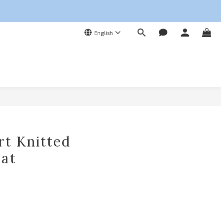
English
BUY NOW
t Knitted
Hat