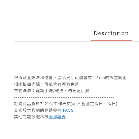
Description
根據測量方法和位置，產品尺寸可能會有1-3cm的誤差範圍
根據拍攝光線，可能會有輕微色差
衣物洗滌：建議手洗/乾洗、勿高溫烘脫
------------------------------------------------------
訂購商品將於7-21個工作天交貨(不含國定假日、假日)
首次於本官網購買請參考
FAQS
其他問題歡迎私訊
粉絲專頁