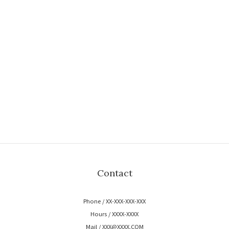
Contact
Phone / XX-XXX-XXX-XXX
Hours / XXXX-XXXX
Mail / XXX@XXXX.COM