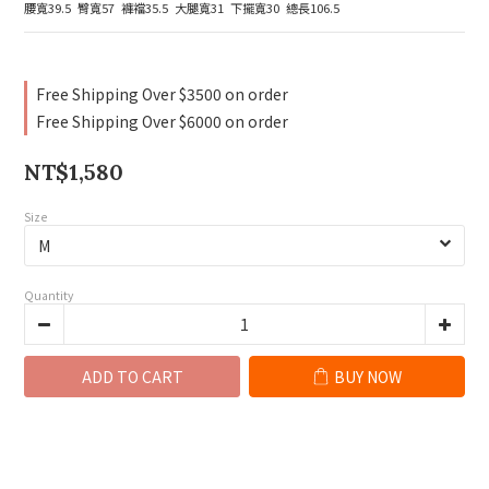
腰寬39.5  臀寬57  褲襠35.5  大腿寬31  下擺寬30  總長106.5
Free Shipping Over $3500 on order
Free Shipping Over $6000 on order
NT$1,580
Size
Quantity
ADD TO CART
BUY NOW