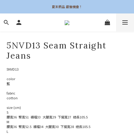
夏末新品 最後機會！
夏末新品 最後機會！
6UNE MADE 全系列自訂
加入會員領$50購物金
5NVD13 Seam Straight
夏末新品 最後機會！
Jeans
5NVD13
color
藍
fabric
cotton
size (cm)
S
腰寬36  臀寬51  褲襠33  大腿寬29  下擺寬27  總長105.5
M 
腰寬36  臀寬52.5  褲襠34  大腿寬30  下擺寬28  總長105.5
L