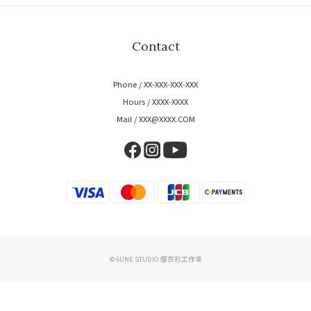
Contact
Phone / XX-XXX-XXX-XXX
Hours / XXXX-XXXX
Mail / XXX@XXXX.COM
© 6UNE STUDIO 遛衣衫工作室
BUY NOW