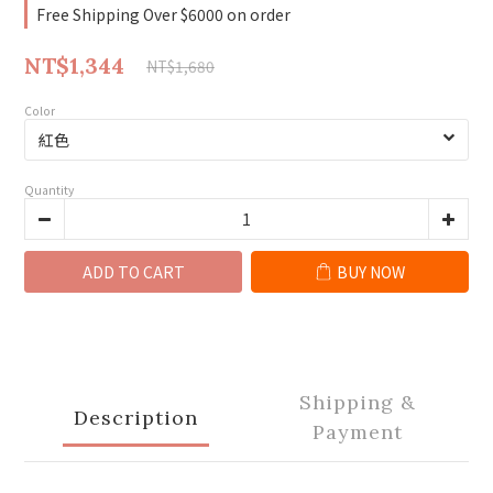
Free Shipping Over $6000 on order
NT$1,344
NT$1,680
Color
Quantity
ADD TO CART
BUY NOW
Shipping &
Description
Payment