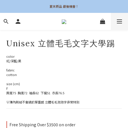
夏末新品 最後機會！
夏末新品 最後機會！
6UNE MADE 全系列自訂
加入會員領$50購物金
Unisex 立體毛毛文字大學踢
夏末新品 最後機會！
color
紅/深藍/黑
fabric
cotton
size (cm)
F
肩寬75  胸寬72  袖長62  下擺51  衣長76.5
💡薄內刷絨不會過於厚重感 立體毛毛泡泡字非常特別
Free Shipping Over $3500 on order