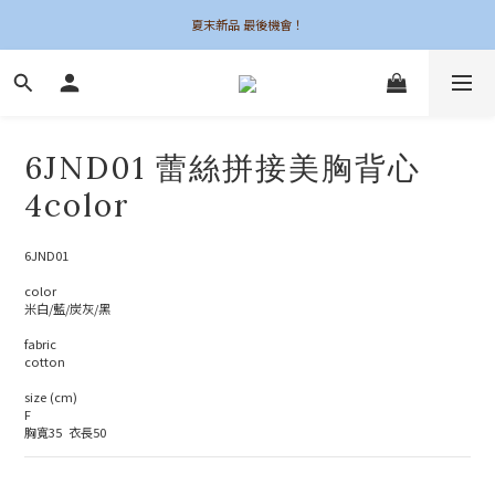
夏末新品 最後機會！
夏末新品 最後機會！
6UNE MADE 全系列自訂
加入會員領$50購物金
6JND01 蕾絲拼接美胸背心
夏末新品 最後機會！
4color
6JND01
color
米白/藍/炭灰/黑
fabric
cotton
size (cm)
F
胸寬35  衣長50