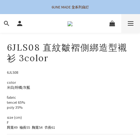
6UNE MADE 全系列自訂
夏末新品 最後機會！
加入會員領$50購物金
夏末新品 最後機會！
6JLS08 直紋皺褶側綁造型襯
衫 3color
6JLS08
color
米白/粉橘/灰藍
fabric
tencel 65%
poly 35%
size (cm)
F
肩寬49  袖長55  胸寬54  衣長61