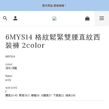
夏末新品 最後機會！
夏末新品 最後機會！
6UNE MADE 全系列自訂
加入會員領$50購物金
6MYS14 格紋鬆緊雙腰直紋西
夏末新品 最後機會！
裝褲 2color
6MYS14
color
深灰/深藍
fabric
poly
size (cm)
F
腰寬35-45  臀寬59.5  褲襠38  大腿寬37  下擺寬31  總長106