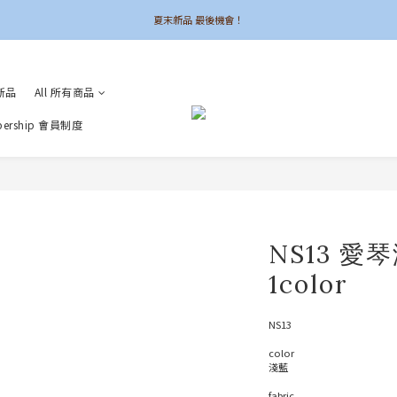
夏末新品 最後機會！
夏末新品 最後機會！
6UNE MADE 全系列自訂
新品
All 所有商品
加入會員領$50購物金
bership 會員制度
夏末新品 最後機會！
NS13 
1color
NS13
color
淺藍
fabric