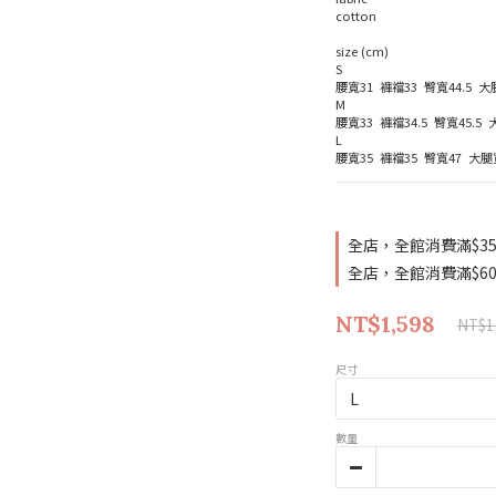
cotton
size (cm)
S
腰寬31  褲襠33  臀寬44.5  
M 
腰寬33  褲襠34.5  臀寬45.5 
L
腰寬35  褲襠35  臀寬47  大腿
全店，全館消費滿$3
全店，全館消費滿$6
NT$1,598
NT$1
尺寸
數量