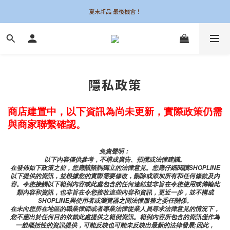
夏末新品 最後機會！
夏末新品 最後機會！
6UNE MADE 全系列自訂
加入會員領$50購物金
隱私政策
夏末新品 最後機會！
商店建置中，以下資訊為尚未更新，實際政策仍需
與商家聯繫確認。
免責聲明： 
以下內容僅供參考，不構成廣告、招攬或法律建議。
在發佈如下政策之前，您應該諮詢獨立的法律意見。您應仔細閱讀SHOPLINE
以下提供的資訊，並根據您的實際需要修改，刪除或添加所有和任何條款及內
容。令您接觸以下範例內容或此處包含的任何連結並非旨在令您使用或傳輸此
類內容和資訊，也非旨在令您接收這些內容和資訊，更近一步，並不構成
SHOPLINE與使用者或瀏覽器
之
間法律服務之委任關係。
在未向您所在地區的職業律師或者專業法律從業人員尋求法律意見的情況下，
您不應出於任何目的依賴此處提供之範例資訊。範例內容所包含的資訊僅作為
一般概括性的資訊提供，可能反映也可能未反映出最新的法律發展;因此，