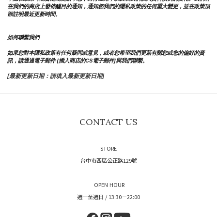
在我們的商店上發佈醒目的通知，通知您我們的隱私政策的任何重大變更，並在政策頂
部註明最近更新時間。
如何聯繫我們
如果您對本隱私政策有任何疑問或意見，或者您希望我們更新有關您或您的偏好的資
訊，請通過電子郵件 {插入商店的CS電子郵件]與我們聯繫。
[最新更新日期：請填入最新更新日期]
CONTACT US
STORE
台中市西區公正路129號
OPEN HOUR
週一至週日 / 13:30－22:00