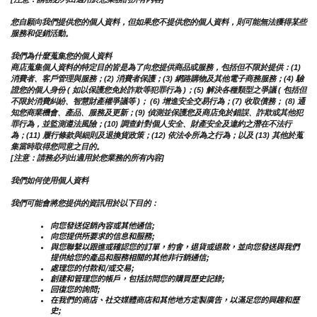
您自願向我們提供您的個人資料，但如果您不提供您的個人資料，則可能無法獲得某些
服務和促銷活動。
我們為什麼蒐集您的個人資料
商店蒐集個人資料的特定目的皆是為了向您提供商品或服務，包括但不限於提供：(1) 
消費者、客戶管理與服務；(2) 消費者保護；(3) 網路購物及其他電子商務服務；(4) 驗
證您的個人身份 ( 如以保護您免於詐欺等犯罪行為 )；(5) 解決各種類型之爭議 ( 包括但
不限於消費糾紛、智慧財產權爭議等 )； (6) 增進安全交易行為；(7) 收取債務； (8) 通
知您商業機會、產品、服務及更新；(9) 偵測並保護您及商店免於錯誤、詐欺或其他犯
罪行為，並監測遵法風險；(10) 調查針對個人安全、財產安全及違約之潛在不法行
為；(11) 履行條款與細則及退換貨政策；(12) 依法令所為之行為；以及 (13) 其他於蒐
集當時取得您同意之目的。
[注意：請務必列出適用於您業務的所有內容]
我們如何使用個人資料
我們可能會將您提供的資訊用於以下目的：
向您發送促銷內容或其他通信;
向您提供所要求的信息和服務;
與您聯繫以跟進或確認您的訂單，約會，退貨或退款，並向您發送與我們
提供給您的產品和服務相關的其他非行銷通信;
處理您的付款和/或交易;
創建和管理您的帳戶，包括訪問您的購買歷史記錄;
回復您的詢問;
在我們的商店、社交媒體商店和其他地方定製廣告，以滿足您的興趣和歷
史;