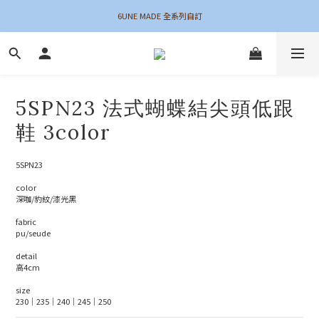
6UNE MADE 全系列自訂
夏末新品 最後機會！
加入會員領$50購物金
夏末新品 最後機會！
5SPN23 法式蝴蝶結尖頭低跟
鞋 3color
5SPN23
color
深咖/豹紋/漆光黑
fabric 
pu/seude
detail
高4cm
size
230｜235｜240｜245｜250