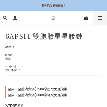
夏末新品 最後機會！
夏末新品 最後機會！
6UNE MADE 全系列自訂
加入會員領$50購物金
6APS14 雙胞胎星星腰鏈
夏末新品 最後機會！
6APS14
fabric
合金
size(cm)
寬2  總長113
全店，全館消費滿$3500享超取免運優惠
全店，全館消費滿$6000享宅配免運優惠
NT$590