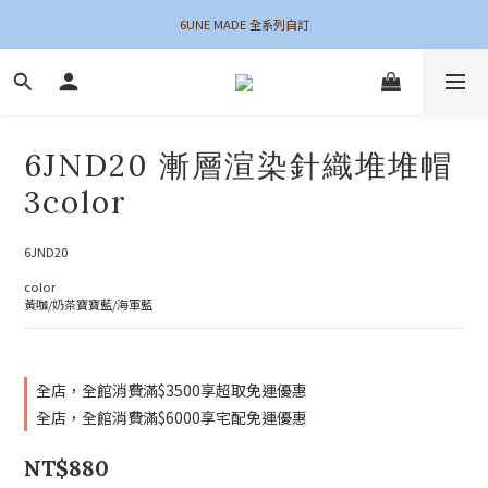
6UNE MADE 全系列自訂
夏末新品 最後機會！
加入會員領$50購物金
夏末新品 最後機會！
6JND20 漸層渲染針織堆堆帽
3color
6JND20
color
黃咖/奶茶寶寶藍/海軍藍
全店，全館消費滿$3500享超取免運優惠
全店，全館消費滿$6000享宅配免運優惠
NT$880