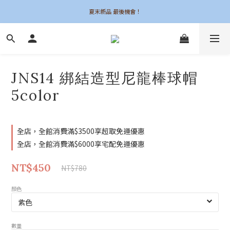
夏末新品 最後機會！
夏末新品 最後機會！
6UNE MADE 全系列自訂
加入會員領$50購物金
JNS14 綁結造型尼龍棒球帽
夏末新品 最後機會！
5color
全店，全館消費滿$3500享超取免運優惠
全店，全館消費滿$6000享宅配免運優惠
NT$450
NT$780
顏色
數量