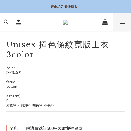
夏末新品 最後機會！
夏末新品 最後機會！
6UNE MADE 全系列自訂
加入會員領$50購物金
Unisex 撞色條紋寬版上衣
夏末新品 最後機會！
3color
color
粉/咖/深藍
fabric
cotton
size (cm)
F
肩寬62.5  胸寬62  袖長59  衣長78
全店，全館消費滿$3500享超取免運優惠